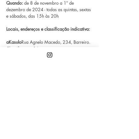
Quando: 
de 8 de novembro a 1º de 
dezembro de 2024 - todas as quintas, sextas 
e sábados, das 15h às 20h
Locais, endereços e classificação indicativa:
aKasulo
Rua Agnelo Macedo, 234, Barreiro. 
Classificação 16 anos
Mostrar mais
Compartilhe esse evento
A
Associação Artes Sapas
(OSC) impacta
diretamente o fazer de artistas trans, travestis e
não-bináries, lésbicas, bissexuais e panssexuais,
promovendo trabalhos e valorizando sua arte.
A
Fanchecléticas Coletiva é o eixo artístico
e
sociocultural da instituição que realiza projetos