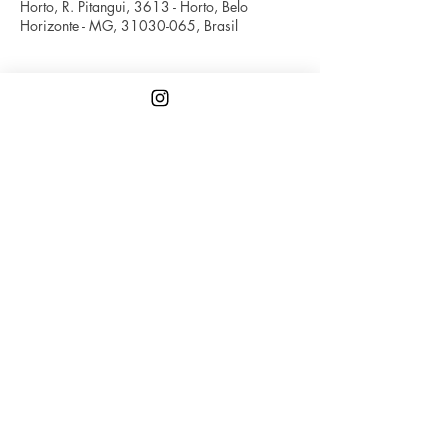
Horto, R. Pitangui, 3613 - Horto, Belo
Horizonte - MG, 31030-065, Brasil
Compartilhe esse evento
A
Associação Artes Sapas
(OSC) impacta
diretamente o fazer de artistas trans, travestis e
não-bináries, lésbicas, bissexuais e panssexuais,
promovendo trabalhos e valorizando sua arte.
A
Fanchecléticas Coletiva é o eixo artístico
e
sociocultural da instituição que realiza projetos
feitos por e para pessoas trans e mulheres
LGBT+.
Cola com a gente!
Instagram: @artes_sapas