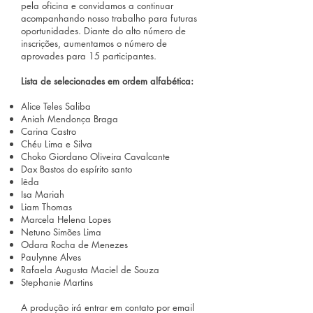
pela oficina e convidamos a continuar
acompanhando nosso trabalho para futuras
oportunidades. Diante do alto número de
inscrições, aumentamos o número de
aprovades para 15 participantes.
Lista de selecionades em ordem alfabética:
Alice Teles Saliba
Aniah Mendonça Braga
Carina Castro
Chéu Lima e Silva
Choko Giordano Oliveira Cavalcante
Dax Bastos do espírito santo
Iêda
Isa Mariah
Liam Thomas
Marcela Helena Lopes
Netuno Simões Lima
Odara Rocha de Menezes
Paulynne Alves
Rafaela Augusta Maciel de Souza
Stephanie Martins
A produção irá entrar em contato por email