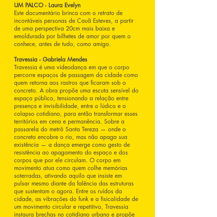
UM PALCO - Laura Evelyn
Este documentário brinca com o retrato de
incontáveis personas de Cauã Esteves, a partir
de uma perspectiva 20cm mais baixa e
emoldurada por bilhetes de amor por quem o
conhece, antes de tudo, como amigo.
Travessia - Gabriela Mendes
Travessia é uma videodança em que o corpo
percorre espaços de passagem da cidade como
quem retorna aos rastros que ficaram sob o
concreto. A obra propõe uma escuta sensível do
espaço público, tensionando a relação entre
presença e invisibilidade, entre o lúdico e o
colapso cotidiano, para então transformar esses
territórios em cena e permanência. Sobre a
passarela do metrô Santa Tereza — onde o
concreto encobre o rio, mas não apaga sua
existência — a dança emerge como gesto de
resistência ao apagamento do espaço e dos
corpos que por ele circulam. O corpo em
movimento atua como quem colhe memórias
soterradas, ativando aquilo que insiste em
pulsar mesmo diante da falência das estruturas
que sustentam o agora. Entre os ruídos da
cidade, as vibrações do funk e a fisicalidade de
um movimento circular e repetitivo, Travessia
instaura brechas no cotidiano urbano e propõe