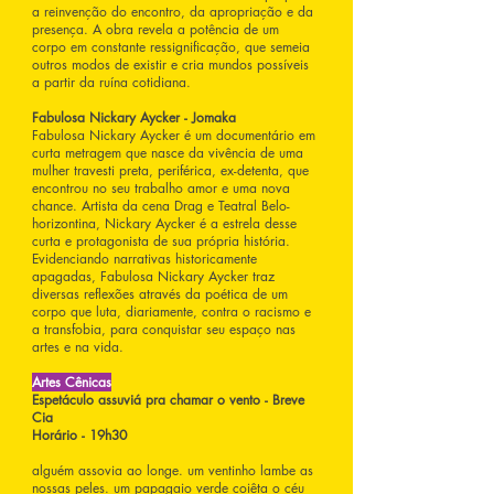
a reinvenção do encontro, da apropriação e da
presença. A obra revela a potência de um
corpo em constante ressignificação, que semeia
outros modos de existir e cria mundos possíveis
a partir da ruína cotidiana.
Fabulosa Nickary Aycker - Jomaka
Fabulosa Nickary Aycker é um documentário em
curta metragem que nasce da vivência de uma
mulher travesti preta, periférica, ex-detenta, que
encontrou no seu trabalho amor e uma nova
chance. Artista da cena Drag e Teatral Belo-
horizontina, Nickary Aycker é a estrela desse
curta e protagonista de sua própria história.
Evidenciando narrativas historicamente
apagadas, Fabulosa Nickary Aycker traz
diversas reflexões através da poética de um
corpo que luta, diariamente, contra o racismo e
a transfobia, para conquistar seu espaço nas
artes e na vida.
Artes Cênicas
Espetáculo assuviá pra chamar o vento - Breve
Cia
Horário - 19h30
alguém assovia ao longe. um ventinho lambe as
nossas peles. um papagaio verde coiêta o céu