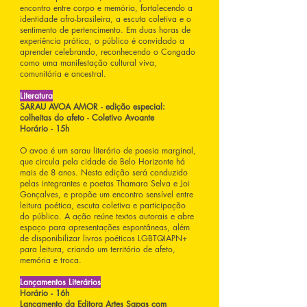
encontro entre corpo e memória, fortalecendo a
identidade afro-brasileira, a escuta coletiva e o
sentimento de pertencimento. Em duas horas de
experiência prática, o público é convidado a
aprender celebrando, reconhecendo o Congado
como uma manifestação cultural viva,
comunitária e ancestral.
Literatura
SARAU AVOA AMOR - edição especial:
colheitas do afeto - Coletivo Avoante
Horário - 15h
O avoa é um sarau literário de poesia marginal,
que circula pela cidade de Belo Horizonte há
mais de 8 anos. Nesta edição será conduzido
pelas integrantes e poetas Thamara Selva e Joi
Gonçalves, e propõe um encontro sensível entre
leitura poética, escuta coletiva e participação
do público. A ação reúne textos autorais e abre
espaço para apresentações espontâneas, além
de disponibilizar livros poéticos LGBTQIAPN+
para leitura, criando um território de afeto,
memória e troca.
Lançamentos Literários
Horário - 16h
Lançamento da Editora Artes Sapas com