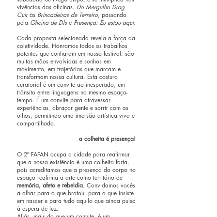
vivências das oficinas.
Do Mergulho Drag
Cuir
às
Brincadeiras de Terreiro
, passando
pela
Oficina de DJs
e
Presença: Eu estou aqui.
Cada proposta selecionada revela a força da
coletividade. Honramos todos os trabalhos
potentes que confiaram em nosso festival: são
muitas mãos envolvidas e sonhos em
movimento, em trajetórias que marcam e
transformam nossa cultura. Esta costura
curatorial é um convite ao inesperado, um
trânsito entre linguagens no mesmo espaço-
tempo. É um convite para atravessar
experiências, abraçar gente e sorrir com os
olhos, permitindo uma imersão artística viva e
compartilhada.
a colheita é presença!
O 2º FAFAN ocupa a cidade para reafirmar
que a nossa existência é uma colheita farta,
pois acreditamos que a presença do corpo no
espaço reafirma a arte como território de
memória, afeto e rebeldia
. Convidamos vocês
a olhar para o que brotou, para o que insiste
em nascer e para tudo aquilo que ainda pulsa
à espera de luz.
Aliás, mais do que um convite, é um