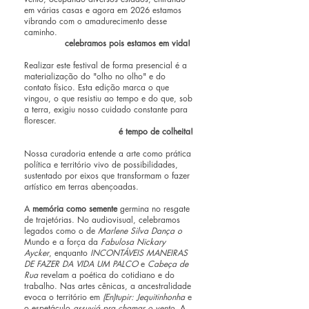
em várias casas e agora em 2026 estamos
vibrando com o amadurecimento desse
caminho.
celebramos pois estamos em vida!
Realizar este festival de forma presencial é a
materialização do "olho no olho" e do
contato físico. Esta edição marca o que
vingou, o que resistiu ao tempo e do que, sob
a terra, exigiu nosso cuidado constante para
florescer.
é tempo de colheita!
Nossa curadoria entende a arte como prática
política e território vivo de possibilidades,
sustentado por eixos que transformam o fazer
artístico em terras abençoadas.
A
memória como semente
germina no resgate
de trajetórias. No audiovisual, celebramos
legados como o de
Marlene Silva Dança o
Mundo
e a força da
Fabulosa Nickary
Aycker
, enquanto
INCONTÁVEIS MANEIRAS
DE FAZER DA VIDA UM PALCO
e
Cabeça de
Rua
revelam a poética do cotidiano e do
trabalho. Nas artes cênicas, a ancestralidade
evoca o território em
(En)tupir: Jequitinhonha
e
o espetáculo
assuviá pra chamar o vento.
A