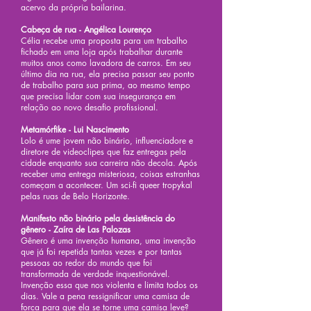
acervo da própria bailarina.
Cabeça de rua - Angélica Lourenço
Célia recebe uma proposta para um trabalho
fichado em uma loja após trabalhar durante
muitos anos como lavadora de carros. Em seu
último dia na rua, ela precisa passar seu ponto
de trabalho para sua prima, ao mesmo tempo
que precisa lidar com sua insegurança em
relação ao novo desafio profissional.
Metamórfike - Lui Nascimento
Lolo é ume jovem não binário, influenciadore e
diretore de videoclipes que faz entregas pela
cidade enquanto sua carreira não decola. Após
receber uma entrega misteriosa, coisas estranhas
começam a acontecer. Um sci-fi queer tropykal
pelas ruas de Belo Horizonte.
Manifesto não binário pela desistência do
gênero - Zaíra de Las Palozas
Gênero é uma invenção humana, uma invenção
que já foi repetida tantas vezes e por tantas
pessoas ao redor do mundo que foi
transformada de verdade inquestionável.
Invenção essa que nos violenta e limita todos os
dias. Vale a pena ressignificar uma camisa de
força para que ela se torne uma camisa leve?