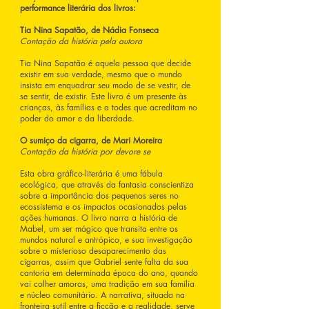
performance literária dos livros:
Tia Nina Sapatão, de Nádia Fonseca
Contação da história pela autora
Tia Nina Sapatão é aquela pessoa que decide
existir em sua verdade, mesmo que o mundo
insista em enquadrar seu modo de se vestir, de
se sentir, de existir. Este livro é um presente às
crianças, às famílias e a todes que acreditam no
poder do amor e da liberdade.
O sumiço da cigarra, de Mari Moreira
Contação da história por devore se
Esta obra gráfico-literária é uma fábula
ecológica, que através da fantasia conscientiza
sobre a importância dos pequenos seres no
ecossistema e os impactos ocasionados pelas
ações humanas. O livro narra a história de
Mabel, um ser mágico que transita entre os
mundos natural e antrópico, e sua investigação
sobre o misterioso desaparecimento das
cigarras, assim que Gabriel sente falta da sua
cantoria em determinada época do ano, quando
vai colher amoras, uma tradição em sua família
e núcleo comunitário. A narrativa, situada na
fronteira sutil entre a ficção e a realidade, serve