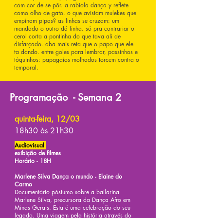
com cor de se pôr. a rabiola dança y reflete
como olho de gato. o que avistam mulekes que
empinam pipas? as linhas se cruzam: um
mandado o outro dá linha. só pra contrariar o
cerol corta a pontinha do que tava ali de
disfarçado. aba mais reta que o papo que ele
ta dando. entre goles para lembrar, passinhos e
tóquinhos: papagaios molhados torcem contra o
temporal.
Programação - Semana 2
quinta-feira, 12/03
18h30 às 21h30
Audiovisual
exibição de filmes
Horário - 18H
Marlene Silva Dança o mundo - Elaine do
Carmo
Documentário póstumo sobre a bailarina
Marlene Silva, precursora da Dança Afro em
Minas Gerais. Esta é uma celebração do seu
legado. Uma viagem pela história através do