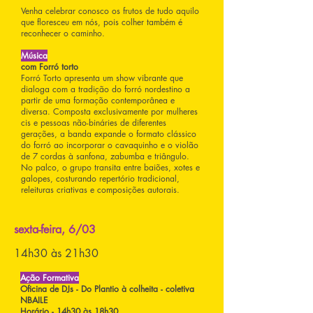
Venha celebrar conosco os frutos de tudo aquilo
que floresceu em nós, pois colher também é
reconhecer o caminho.
Música
com Forró torto
Forró Torto apresenta um show vibrante que
dialoga com a tradição do forró nordestino a
partir de uma formação contemporânea e
diversa. Composta exclusivamente por mulheres
cis e pessoas não-bináries de diferentes
gerações, a banda expande o formato clássico
do forró ao incorporar o cavaquinho e o violão
de 7 cordas à sanfona, zabumba e triângulo.
No palco, o grupo transita entre baiões, xotes e
galopes, costurando repertório tradicional,
releituras criativas e composições autorais.
sexta-feira, 6/03
14h30 às 21h30
Ação Formativa
Oficina de DJs - Do Plantio à colheita - coletiva
NBAILE
Horário - 14h30 às 18h30