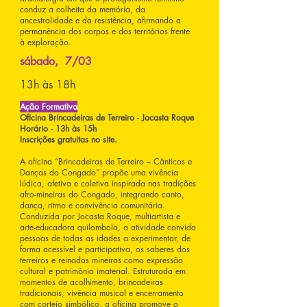
conduz a colheita da memória, da
ancestralidade e da resistência, afirmando a
permanência dos corpos e dos territórios frente
à exploração.
sábado, 7/03
13h às 18h
Ação Formativa
Oficina Brincadeiras de Terreiro - Jocasta Roque
Horário - 13h às 15h
Inscrições gratuitas no site.
A oficina “Brincadeiras de Terreiro – Cânticos e
Danças do Congado” propõe uma vivência
lúdica, afetiva e coletiva inspirada nas tradições
afro-mineiras do Congado, integrando canto,
dança, ritmo e convivência comunitária.
Conduzida por Jocasta Roque, multiartista e
arte-educadora quilombola, a atividade convida
pessoas de todas as idades a experimentar, de
forma acessível e participativa, os saberes dos
terreiros e reinados mineiros como expressão
cultural e patrimônio imaterial. Estruturada em
momentos de acolhimento, brincadeiras
tradicionais, vivência musical e encerramento
com cortejo simbólico, a oficina promove o