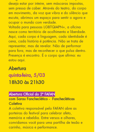
deseja estar por inteire, sem máscaras impostas,
sem pressa de caber. Através do teatro, do corpo
em movimento, da voz que vibra e do silêncio que
escuta, abrimos um espaço para sentir o agora e
ocupar o mundo com verdade.
Voltada para pessoas LGBTQIAPN+, a oficina
nasce como território de acolhimento e liberdade.
Aqui, cada corpo é linguagem, cada identidade é
cena, cada história é potência. Não se trata de
representar, mas de revelar. Não de performar
para fora, mas de reconhecer o que pulsa dentro.
Presença é encontro. É o corpo que afirma: eu
estou aqui.
Abertura
quinta-feira, 5/03
18h30 às 21h30
Abertura Oficial do 2º FAFAN
com Sarau Fancheclético - Fanchecléticas
Coletiva
A coletiva responsável pelo FAFAN abre as
porteiras do festival para celebrar afeto,
memória e rebeldia. Entre versos e olhares,
convidamos você para uma partilha de tesão e
carinho, música e performance.