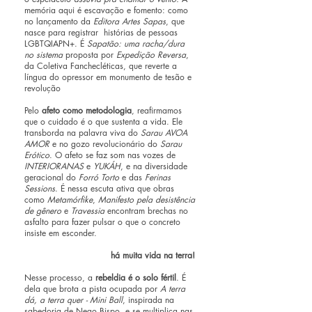
memória aqui é escavação e fomento: como
no lançamento da
Editora Artes Sapas
, que
nasce para registrar histórias de pessoas
LGBTQIAPN+. É
Sapatão: uma racha/dura
no sistema
proposta por
Expedição Reversa
,
da Coletiva Fanchecléticas, que reverte a
língua do opressor em monumento de tesão e
revolução
Pelo
afeto como metodologia
, reafirmamos
que o cuidado é o que sustenta
a vida. Ele
transborda na palavra viva do
Sarau AVOA
AMOR
e no gozo revolucionário do
Sarau
Erótico
. O afeto se faz som nas vozes de
INTERIORANAS
e
YUKÁH
, e na diversidade
geracional do
Forró Torto
e das
Ferinas
Sessions
. É nessa escuta ativa que obras
como
Metamórfike
,
Manifesto pela desistência
de gênero
e
Travessia
encontram brechas no
asfalto para fazer pulsar o que o concreto
insiste em esconder.
há muita vida na terra!
Nesse processo, a
rebeldia é o solo fértil
. É
dela que brota a pista ocupada por
A terra
dá, a terra quer - Mini Ball
, inspirada na
sabedoria de Nego Bispo, e se multiplica nas