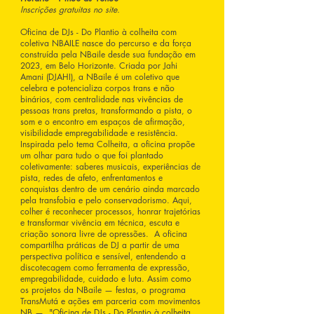
Inscrições gratuitas no site.
Oficina de DJs - Do Plantio à colheita com
coletiva NBAILE nasce do percurso e da força
construída pela NBaile desde sua fundação em
2023, em Belo Horizonte. Criada por Jahi
Amani (DJAHI), a NBaile é um coletivo que
celebra e potencializa corpos trans e não
binários, com centralidade nas vivências de
pessoas trans pretas, transformando a pista, o
som e o encontro em espaços de afirmação,
visibilidade empregabilidade e resistência.
Inspirada pelo tema Colheita, a oficina propõe
um olhar para tudo o que foi plantado
coletivamente: saberes musicais, experiências de
pista, redes de afeto, enfrentamentos e
conquistas dentro de um cenário ainda marcado
pela transfobia e pelo conservadorismo. Aqui,
colher é reconhecer processos, honrar trajetórias
e transformar vivência em técnica, escuta e
criação sonora livre de opressões. A oficina
compartilha práticas de DJ a partir de uma
perspectiva política e sensível, entendendo a
discotecagem como ferramenta de expressão,
empregabilidade, cuidado e luta. Assim como
os projetos da NBaile — festas, o programa
TransMutá e ações em parceria com movimentos
NB —, "Oficina de DJs - Do Plantio à colheita