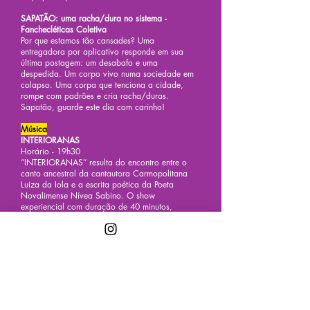
SAPATÃO: uma racha/dura no sistema -
Fanchecléticas Coletiva
Por que estamos tão cansades? Uma
entregadora por aplicativo responde em sua
última postagem: um desabafo e uma
despedida. Um corpo vivo numa sociedade em
colapso. Uma corpa que tenciona a cidade,
rompe com padrões e cria racha/duras.
Sapatão, guarde este dia com carinho!
Música
INTERIORANAS
Horário - 19h30
“INTERIORANAS” resulta do encontro entre o
canto ancestral da cantautora Carmopolitana
Luiza da Iola e a escrita poética da Poeta
Novalimense Nívea Sabino. O show
experiencial com duração de 40 minutos,
composto por cantopoemas baseados na obra
“INTERIORANA”, de Nívea Sabino, diz do ser
interior do interior no interior, relata histórias
individuais, resgata memórias afetivas, traços
da memória ancestral e coletiva.
Música
Ferinas Sessions - Luar de Verão
Horário: 20h30