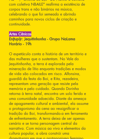
com coletiva NBAILE" reafirma a existência de
corpos trans e não binários na música,
celebrando o que foi semeado e abrindo
caminhos para novos ciclos de criação e
continuidade.
Artes Cênicas
En(tupi)r: Jequitinhonha - Grupo NaLama
Horário - 19h
O espetáculo conta a história de um território e
das mulheres que o sustentam. No Vale do
Jequitinhonha, a terra é explorada pela
mineração de lítio enquanto tradições e modos
de vida são colocados em risco. Alfonsina,
guardiã da festa do Boi, e Rita, rezadeira,
representam uma geração que resiste pela
memória e pelo cuidado. Quando Dorinha
retorna à terra natal, encontra um solo ferido e
uma comunidade adoecida. Diante da ameaça
de apagamento cultural e ambiental, ela assume
o protagonismo da cena ao ressignificar a
tradição do Boi, transformando-a em ferramenta
de enfrentamento. A terra deixa de ser apenas
cenário e se torna personagem central da
narrativa. Com música ao vivo e elementos da
cultura popular, a obra constrói uma
dramaturgia em que o protagonismo feminino