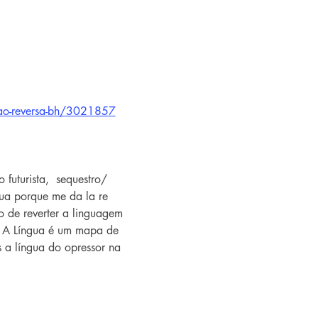
cao-reversa-bh/3021857
futurista,  sequestro/ 
gua porque me da la re 
 de reverter a linguagem 
. A Língua é um mapa de 
s a língua do opressor na 