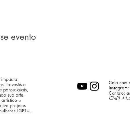
se evento
 impacta
Cola com a
s, travestis e
Instagram:
 e panssexuais,
Contato:
a
ndo sua arte.
CNPJ 44.
 artístico
e
aliza projetos
 mulheres LGBT+.
NADIA NATIELLE 
Rua Raimundo Agd
Lojinha Fancheclétic
Contato:
fancheclet
Política de entrega: