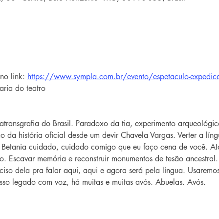
no link: 
https://www.sympla.com.br/evento/espetaculo-expedi
aria do teatro
transgrafia do Brasil. Paradoxo da tia, experimento arqueológico 
o da história oficial desde um devir Chavela Vargas. Verter a lín
Betania cuidado, cuidado comigo que eu faço cena de você. Ato
o. Escavar memória e reconstruir monumentos de tesão ancestral
ciso dela pra falar aqui, aqui e agora será pela língua. Usaremo
sso legado com voz, há muitas e muitas avós. Abuelas. Avós.