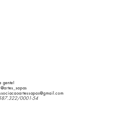
 gente!
 @artes_sapas
ssociacaoartessapas@gmail.com
587.322/0001-54
FONSECA 11032907622 /
CNPJ: 39.703.885/0001-20
o Ferreira, 227 - Sabará CEP: 345180-090
as
icascoletiva@gmail.com