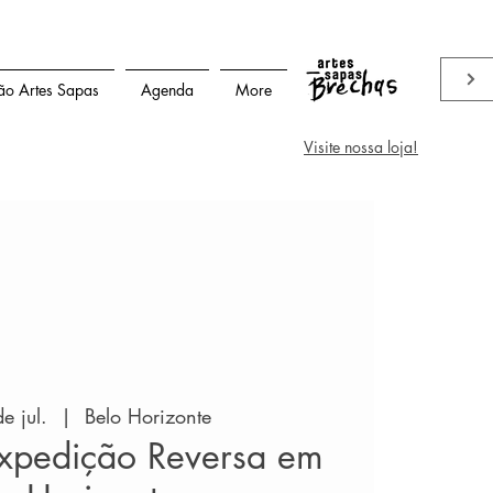
ão Artes Sapas
Agenda
More
Visite nossa loja!
e jul.
  |  
Belo Horizonte
Expedição Reversa em