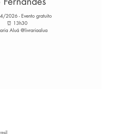
e Fernandes
4/2026 - Evento gratuito
⏰ 13h30
raria Aluá @livrariaalua
asil