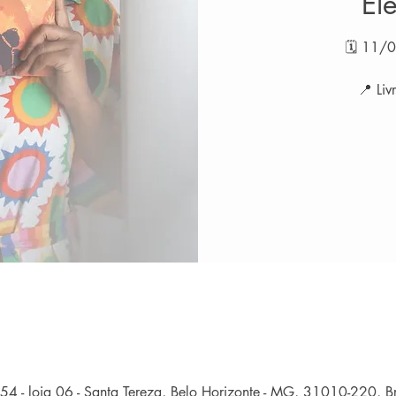
Él
🗓 11/0
📍 Liv
54 - loja 06 - Santa Tereza, Belo Horizonte - MG, 31010-220, Br